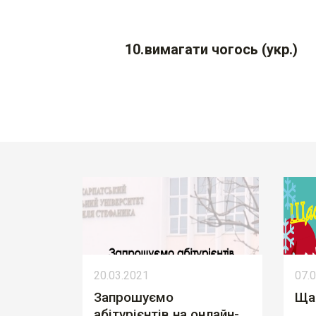
вимагати чогось (укр.)
20.03.2021
07.
Запрошуємо
Ща
абітурієнтів на онлайн-