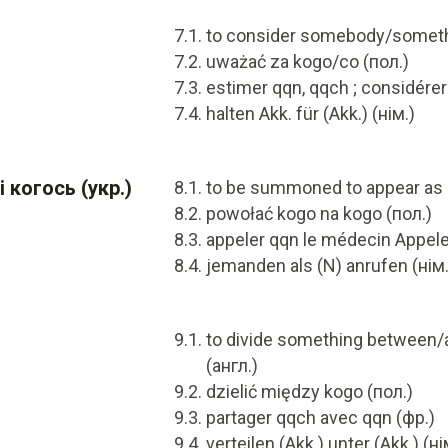
)
to consider somebody/somethi
uważać za kogo/co (пол.)
estimer qqn, qqch ; considére
halten Akk. für (Akk.) (нім.)
 когось (укр.)
to be summoned to appear as 
powołać kogo na kogo (пол.)
appeler qqn le médecin Appeler
jemanden als (N) anrufen (нім.
to divide something betwee
(англ.)
dzielić między kogo (пол.)
partager qqch avec qqn (фр.)
verteilen (Akk.) unter (Akk.) (ні