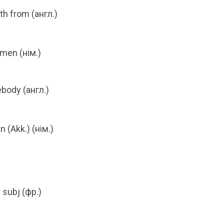
th from (англ.)
men (нім.)
body (англ.)
n (Akk.) (нім.)
e subj (фр.)