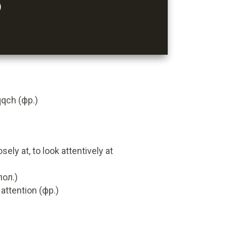
)
 qqch (фр.)
sely at, to look attentively at
пол.)
attention (фр.)