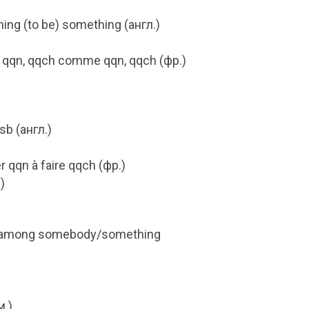
ng (to be) something (англ.)
r qqn, qqch comme qqn, qqch (фр.)
sb (англ.)
 qqn à faire qqch (фр.)
)
n/among somebody/something
м.)