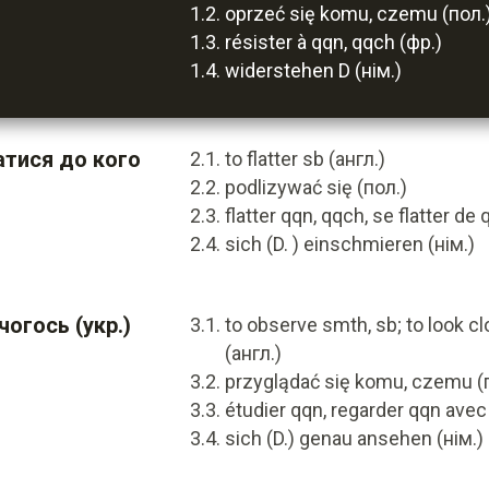
oprzeć się komu, czemu (пол.
résister à qqn, qqch (фр.)
widerstehen D (нім.)
атися до кого
to flatter sb (англ.)
podlizywać się (пол.)
flatter qqn, qqch, se flatter de
sich (D. ) einschmieren (нім.)
чогось (укр.)
to observe smth, sb; to look clo
(англ.)
przyglądać się komu, czemu (
étudier qqn, regarder qqn avec 
sich (D.) genau ansehen (нім.)