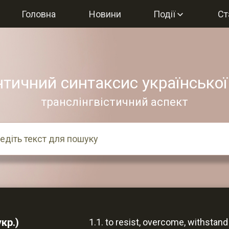
Головна
Новини
Події
Ст
тичний синтаксис української
транслінгвістичний аспект
кр.)
to resist, overcome, withstand