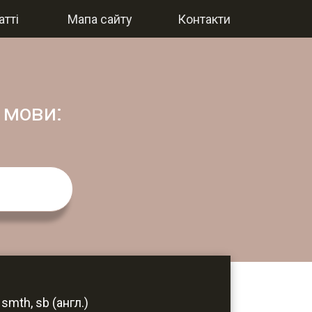
атті
Мапа сайту
Контакти
 мови:
 smth, sb (англ.)