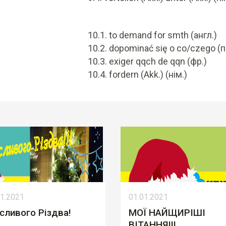
to demand for smth (англ.)
dopominać się o co/czego (п
exiger qqch de qqn (фр.)
fordern (Akk.) (нім.)
01.2021
01.01.2021
сливого Різдва!
МОЇ НАЙЩИРІШІ
ВІТАННЯ!!!