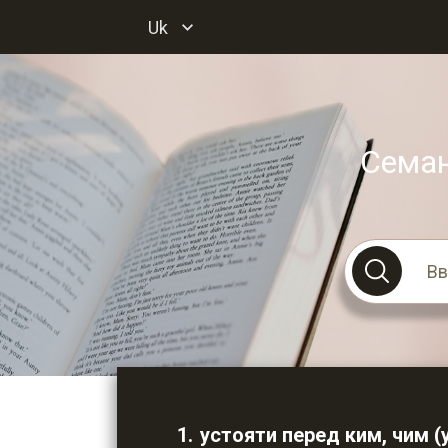
Uk
Семан
устояти перед ким, чим (у