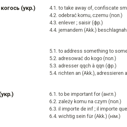
 когось (укр.)
to take away of, confiscate sm
odebrać komu, czemu (пол.)
enlever ; saisir (фр.)
jemandem (Akk.) beschlagnah
to address something to some
adresować do kogo (пол.)
adresser qqch à qqn (фр.)
richten an (Akk.), adressieren a
укр.)
to be important for (англ.)
zależy komu na czym (пол.)
il importe de inf ; il importe qu
wichtig sein für (Akk.) (нім.)