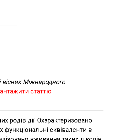
 вісник Міжнародного
антажити статтю
их родів дії. Охарактеризовано
їх функціональні еквіваленти в
налізовано вживання таких дієслів