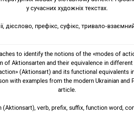
у сучасних художніх текстах.
ії, дієслово, префікс, суфікс, тривало-взаємни
aches to identify the notions of the «modes of acti
n of Aktionsarten and their equivalence in different 
ction» (Aktionsart) and its functional equivalents in
son with examples from the modern Ukrainian and Po
article.
Aktionsart), verb, prefix, suffix, function word, c