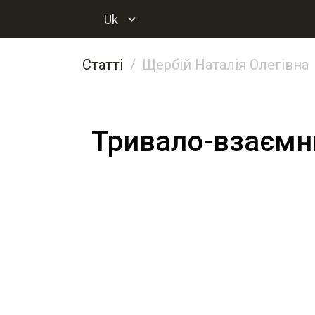
Uk
Статті
Щербій Наталія Олегівна
Тривало-взаємний