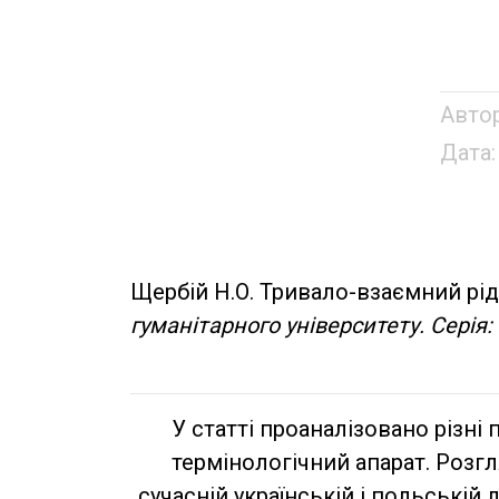
Автор
Дата:
Щербій Н.О. Тривало-взаємний рід 
гуманітарного університету. Серія:
У статті проаналізовано різні
термінологічний апарат. Розгл
сучасній українській і польській