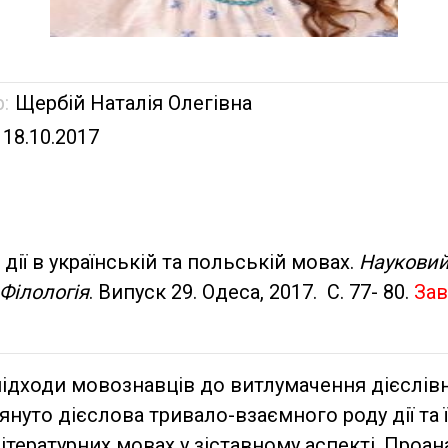
:
Щербій Наталія Олегівна
18.10.2017
дії в українській та польській мовах.
Науковий
 Філологія
. Випуск 29. Одеса, 2017. С. 77- 80.
Зав
 підходи мовознавців до витлумачення дієслівн
януто дієслова тривало-взаємного роду дії та 
 літературних мовах у зіставному аспекті. Проа